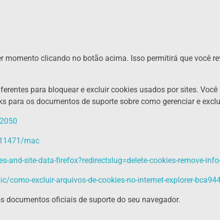
er momento clicando no botão acima. Isso permitirá que você rev
rentes para bloquear e excluir cookies usados ​​por sites. Voc
inks para os documentos de suporte sobre como gerenciar e excl
32050
ri11471/mac
es-and-site-data-firefox?redirectslug=delete-cookies-remove-inf
pic/como-excluir-arquivos-de-cookies-no-internet-explorer-bca
os documentos oficiais de suporte do seu navegador.