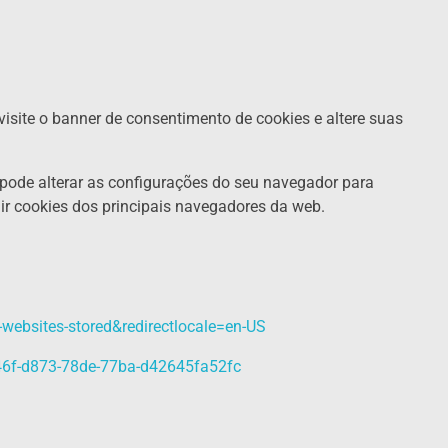
isite o banner de consentimento de cookies e altere suas
ê pode alterar as configurações do seu navegador para
uir cookies dos principais navegadores da web.
o-websites-stored&redirectlocale=en-US
9446f-d873-78de-77ba-d42645fa52fc