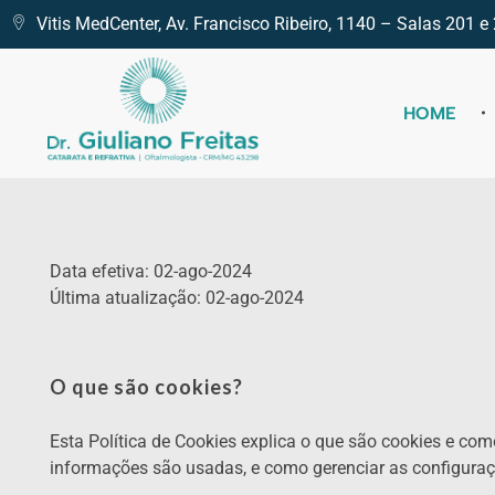
Vitis MedCenter, Av. Francisco Ribeiro, 1140 – Salas 201
HOME
Catarata Refrativa
(34) 3225-7711 (34) 99679-7711 - Av. Francisco Ribeiro, 1140 Santa Mônica, Uberlândia - MG, 38408-186
Data efetiva: 02-ago-2024
Última atualização: 02-ago-2024
O que são cookies?
Esta Política de Cookies explica o que são cookies e c
informações são usadas, e como gerenciar as configuraç