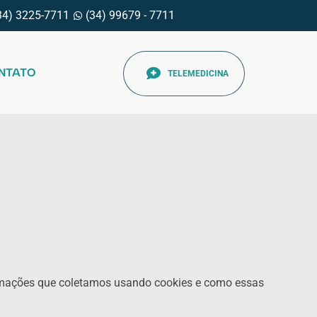
34) 3225-7711
(34) 99679 - 7711
NTATO
TELEMEDICINA
formações que coletamos usando cookies e como essas