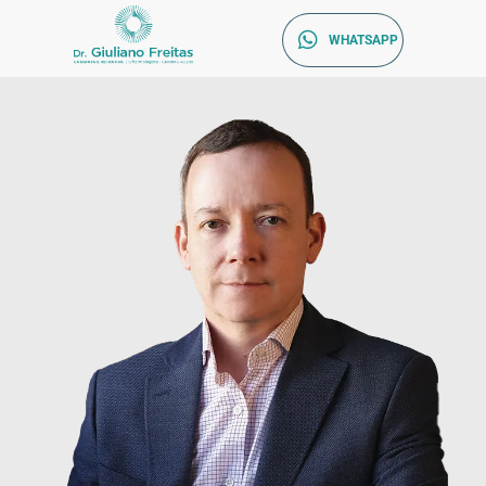
WHATSAPP
Catarata Refrativa
(34) 3225-7711 (34) 99679-7711 - Av. Francisco Ribeiro, 1140 Santa Mônica, Uberlândia - MG, 38408-186