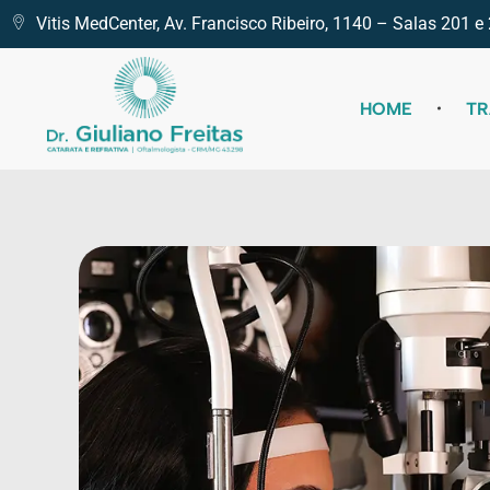
Vitis MedCenter, Av. Francisco Ribeiro, 1140 – Salas 201
HOME
T
Catarata Refrativa
(34) 3225-7711 (34) 99679-7711 - Av. Francisco Ribeiro, 1140 Santa Mônica, Uberlândia - MG, 38408-186