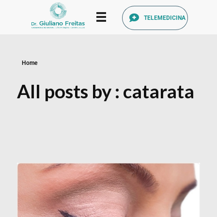
TELEMEDICINA
Catarata Refrativa
(34) 3225-7711 (34) 99679-7711 - Av. Francisco Ribeiro, 1140 Santa Mônica, Uberlândia - MG, 38408-186
Home
All posts by : catarata