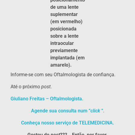
de uma lente
suplementar
(em vermelho)
posicionada
sobre a lente
intraocular
previamente
implantada (em
amarelo).
Informe-se com seu Oftalmologista de confiança.
Até o próximo
post
.
Giuliano Freitas – Oftalmologista.
Agende sua consulta num “
click
“
.
Conheça nosso serviço de TELEMEDICINA.
Gostou do
post
???… Então, por favor,