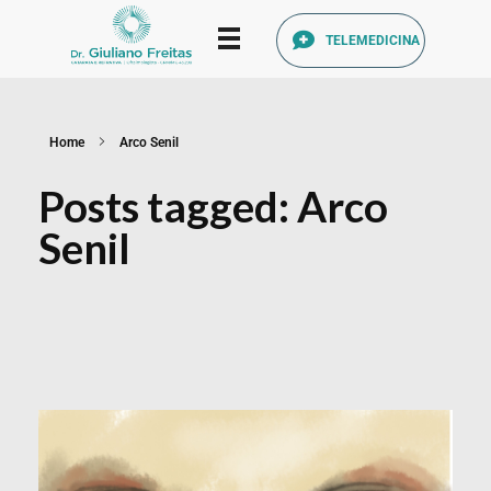
TELEMEDICINA
Catarata Refrativa
(34) 3225-7711 (34) 99679-7711 - Av. Francisco Ribeiro, 1140 Santa Mônica, Uberlândia - MG, 38408-186
Home
Arco Senil
Posts tagged: Arco
Senil