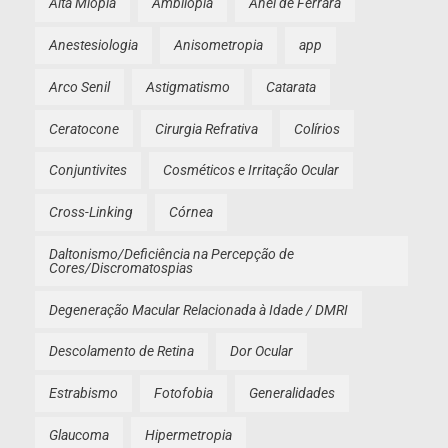
Alta Miopia
Ambliopia
Anel de Ferrara
Anestesiologia
Anisometropia
app
Arco Senil
Astigmatismo
Catarata
Ceratocone
Cirurgia Refrativa
Colírios
Conjuntivites
Cosméticos e Irritação Ocular
Cross-Linking
Córnea
Daltonismo/Deficiência na Percepção de
Cores/Discromatospias
Degeneração Macular Relacionada à Idade / DMRI
Descolamento de Retina
Dor Ocular
Estrabismo
Fotofobia
Generalidades
Glaucoma
Hipermetropia