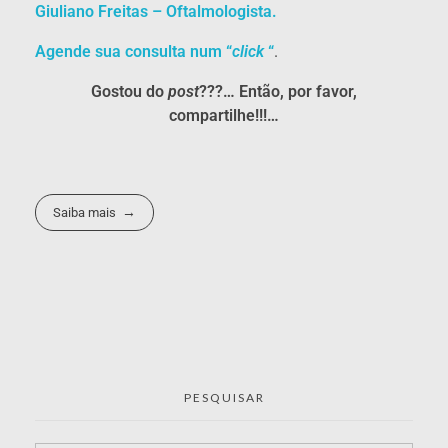
Giuliano Freitas – Oftalmologista.
Agende sua consulta num “
click
“
.
Gostou do
post
???… Então, por favor,
compartilhe!!!…
Saiba mais
PESQUISAR