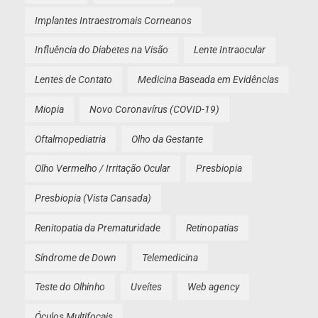
Implantes Intraestromais Corneanos
Influência do Diabetes na Visão
Lente Intraocular
Lentes de Contato
Medicina Baseada em Evidências
Miopia
Novo Coronavírus (COVID-19)
Oftalmopediatria
Olho da Gestante
Olho Vermelho / Irritação Ocular
Presbiopia
Presbiopia (Vista Cansada)
Renitopatia da Prematuridade
Retinopatias
Síndrome de Down
Telemedicina
Teste do Olhinho
Uveítes
Web agency
Óculos Multifocais