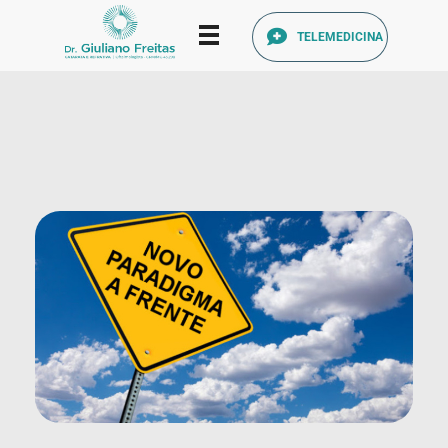
TELEMEDICINA
Catarata Refrativa
(34) 3225-7711 (34) 99679-7711 - Av. Francisco Ribeiro, 1140 Santa Mônica, Uberlândia - MG, 38408-186