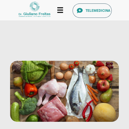
TELEMEDICINA
Catarata Refrativa
(34) 3225-7711 (34) 99679-7711 - Av. Francisco Ribeiro, 1140 Santa Mônica, Uberlândia - MG, 38408-186