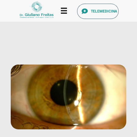
TELEMEDICINA
Catarata Refrativa
(34) 3225-7711 (34) 99679-7711 - Av. Francisco Ribeiro, 1140 Santa Mônica, Uberlândia - MG, 38408-186