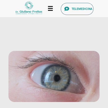
TELEMEDICINA
Catarata Refrativa
(34) 3225-7711 (34) 99679-7711 - Av. Francisco Ribeiro, 1140 Santa Mônica, Uberlândia - MG, 38408-186