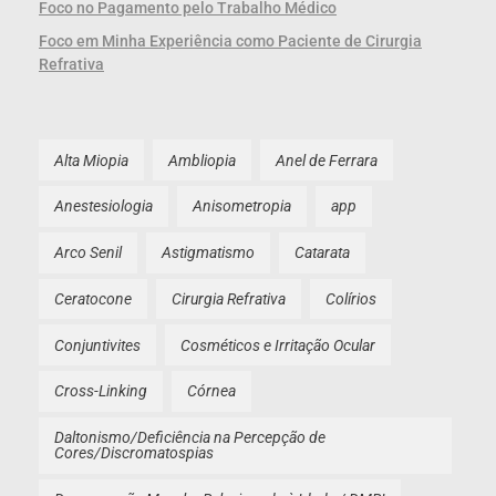
Foco no Pagamento pelo Trabalho Médico
Foco em Minha Experiência como Paciente de Cirurgia
Refrativa
Alta Miopia
Ambliopia
Anel de Ferrara
Anestesiologia
Anisometropia
app
Arco Senil
Astigmatismo
Catarata
Ceratocone
Cirurgia Refrativa
Colírios
Conjuntivites
Cosméticos e Irritação Ocular
Cross-Linking
Córnea
Daltonismo/Deficiência na Percepção de
Cores/Discromatospias