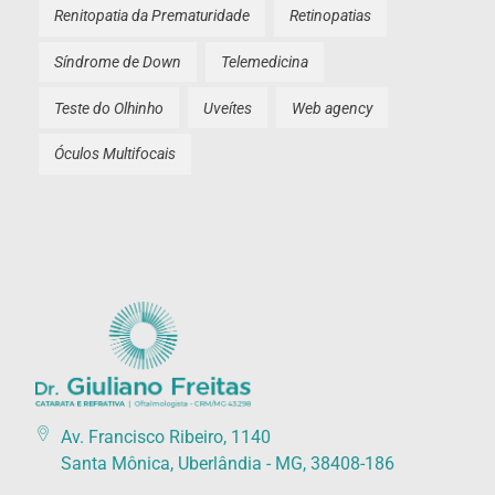
Renitopatia da Prematuridade
Retinopatias
Síndrome de Down
Telemedicina
Teste do Olhinho
Uveítes
Web agency
Óculos Multifocais
Catarata Refrativa
(34) 3225-7711 (34) 99679-7711 - Av. Francisco Ribeiro, 1140 Santa Mônica, Uberlândia - MG, 38408-186
Av. Francisco Ribeiro, 1140
Santa Mônica, Uberlândia - MG, 38408-186