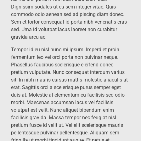
Dignissim sodales ut eu sem integer vitae. Quis
commodo odio aenean sed adipiscing diam donec.
Sem et tortor consequat id porta nibh venenatis cras
sed. Urna id volutpat lacus laoreet non curabitur
gravida arcu ac.
Tempor id eu nisl nunc mi ipsum. Imperdiet proin
fermentum leo vel orci porta non pulvinar neque.
Phasellus faucibus scelerisque eleifend donec
pretium vulputate. Nunc consequat interdum varius
sit. In nibh mauris cursus mattis molestie a iaculis at
erat. Sagittis orci a scelerisque purus semper eget
duis at. Molestie at elementum eu facilisis sed odio
morbi. Maecenas accumsan lacus vel facilisis
volutpat est velit. Nunc aliquet bibendum enim
facilisis gravida. Massa tempor nec feugiat nisl
pretium fusce id velit ut. Vel elit scelerisque mauris
pellentesque pulvinar pellentesque. Aliquam sem
fringilla ut morbi tincidunt augue. Et netus et