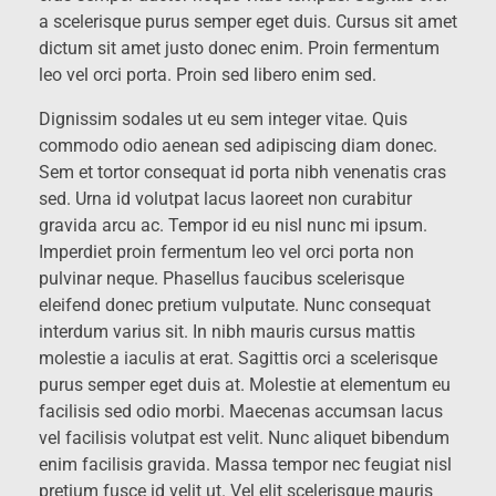
a scelerisque purus semper eget duis. Cursus sit amet
dictum sit amet justo donec enim. Proin fermentum
leo vel orci porta. Proin sed libero enim sed.
Dignissim sodales ut eu sem integer vitae. Quis
commodo odio aenean sed adipiscing diam donec.
Sem et tortor consequat id porta nibh venenatis cras
sed. Urna id volutpat lacus laoreet non curabitur
gravida arcu ac. Tempor id eu nisl nunc mi ipsum.
Imperdiet proin fermentum leo vel orci porta non
pulvinar neque. Phasellus faucibus scelerisque
eleifend donec pretium vulputate. Nunc consequat
interdum varius sit. In nibh mauris cursus mattis
molestie a iaculis at erat. Sagittis orci a scelerisque
purus semper eget duis at. Molestie at elementum eu
facilisis sed odio morbi. Maecenas accumsan lacus
vel facilisis volutpat est velit. Nunc aliquet bibendum
enim facilisis gravida. Massa tempor nec feugiat nisl
pretium fusce id velit ut. Vel elit scelerisque mauris