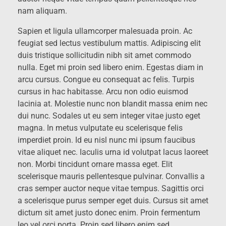
nam aliquam.
Sapien et ligula ullamcorper malesuada proin. Ac
feugiat sed lectus vestibulum mattis. Adipiscing elit
duis tristique sollicitudin nibh sit amet commodo
nulla. Eget mi proin sed libero enim. Egestas diam in
arcu cursus. Congue eu consequat ac felis. Turpis
cursus in hac habitasse. Arcu non odio euismod
lacinia at. Molestie nunc non blandit massa enim nec
dui nunc. Sodales ut eu sem integer vitae justo eget
magna. In metus vulputate eu scelerisque felis
imperdiet proin. Id eu nisl nunc mi ipsum faucibus
vitae aliquet nec. Iaculis urna id volutpat lacus laoreet
non. Morbi tincidunt ornare massa eget. Elit
scelerisque mauris pellentesque pulvinar. Convallis a
cras semper auctor neque vitae tempus. Sagittis orci
a scelerisque purus semper eget duis. Cursus sit amet
dictum sit amet justo donec enim. Proin fermentum
leo vel orci porta. Proin sed libero enim sed.