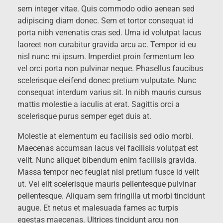
sem integer vitae. Quis commodo odio aenean sed
adipiscing diam donec. Sem et tortor consequat id
porta nibh venenatis cras sed. Urna id volutpat lacus
laoreet non curabitur gravida arcu ac. Tempor id eu
nisl nunc mi ipsum. Imperdiet proin fermentum leo
vel orci porta non pulvinar neque. Phasellus faucibus
scelerisque eleifend donec pretium vulputate. Nunc
consequat interdum varius sit. In nibh mauris cursus
mattis molestie a iaculis at erat. Sagittis orci a
scelerisque purus semper eget duis at.
Molestie at elementum eu facilisis sed odio morbi.
Maecenas accumsan lacus vel facilisis volutpat est
velit. Nunc aliquet bibendum enim facilisis gravida.
Massa tempor nec feugiat nisl pretium fusce id velit
ut. Vel elit scelerisque mauris pellentesque pulvinar
pellentesque. Aliquam sem fringilla ut morbi tincidunt
augue. Et netus et malesuada fames ac turpis
egestas maecenas. Ultrices tincidunt arcu non