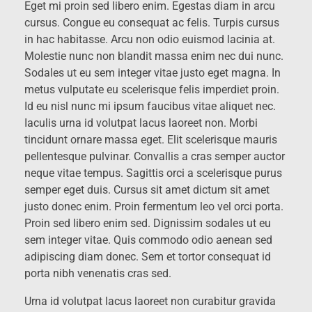
Eget mi proin sed libero enim. Egestas diam in arcu
cursus. Congue eu consequat ac felis. Turpis cursus
in hac habitasse. Arcu non odio euismod lacinia at.
Molestie nunc non blandit massa enim nec dui nunc.
Sodales ut eu sem integer vitae justo eget magna. In
metus vulputate eu scelerisque felis imperdiet proin.
Id eu nisl nunc mi ipsum faucibus vitae aliquet nec.
Iaculis urna id volutpat lacus laoreet non. Morbi
tincidunt ornare massa eget. Elit scelerisque mauris
pellentesque pulvinar. Convallis a cras semper auctor
neque vitae tempus. Sagittis orci a scelerisque purus
semper eget duis. Cursus sit amet dictum sit amet
justo donec enim. Proin fermentum leo vel orci porta.
Proin sed libero enim sed. Dignissim sodales ut eu
sem integer vitae. Quis commodo odio aenean sed
adipiscing diam donec. Sem et tortor consequat id
porta nibh venenatis cras sed.
Urna id volutpat lacus laoreet non curabitur gravida