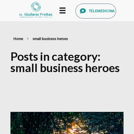
TELEMEDICINA
Catarata Refrativa
(34) 3225-7711 (34) 99679-7711 - Av. Francisco Ribeiro, 1140 Santa Mônica, Uberlândia - MG, 38408-186
Home
small business heroes
Posts in category:
small business heroes